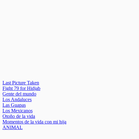
Last Picture Taken
Fight 79 for Hidjab
Gente del mundo
Los Andaluces
Las Guapas
Los Mexicanos
Otoño de la vida
Momentos de la vida con mi hija
ANIMAL