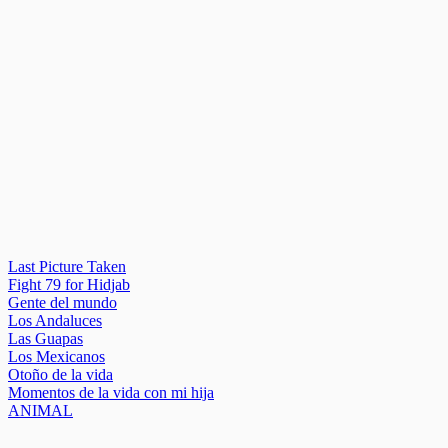
Last Picture Taken
Fight 79 for Hidjab
Gente del mundo
Los Andaluces
Las Guapas
Los Mexicanos
Otoño de la vida
Momentos de la vida con mi hija
ANIMAL