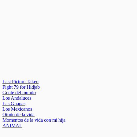
Last Picture Taken
Fight 79 for Hidjab
Gente del mundo
Los Andaluces
Las Guapas
Los Mexicanos
Otoño de la vida
Momentos de la vida con mi hija
ANIMAL